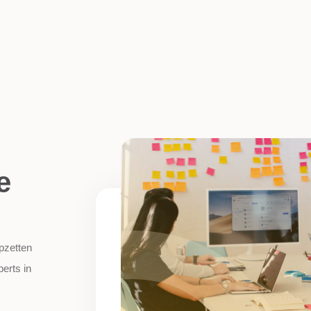
e
opzetten
erts in