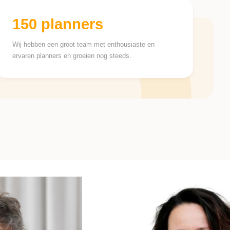
150 planners
Wij hebben een groot team met enthousiaste en
ervaren planners en groeien nog steeds.