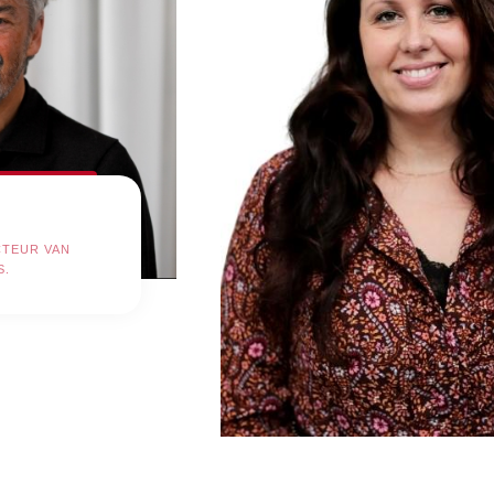
CTEUR VAN
S.
Jackelien Aardema-Jon
PLANNER