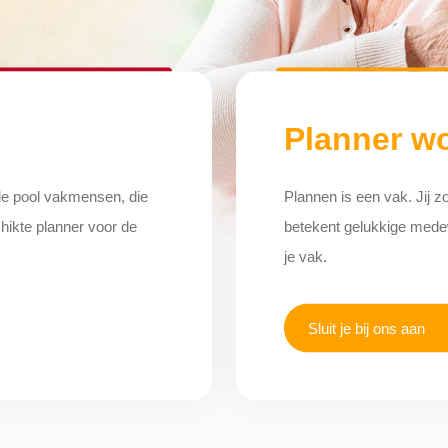
Planner w
eide pool vakmensen, die
Plannen is een vak. Jij zo
hikte planner voor de
betekent gelukkige medew
je vak.
Sluit je bij ons aan