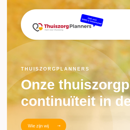
THUISZORGPLANNERS
Onze thuiszorgp
continuïteit in d
Wie zijn wij