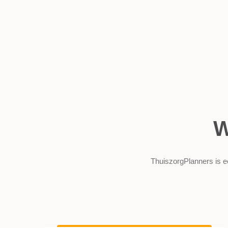
W
ThuiszorgPlanners is ee