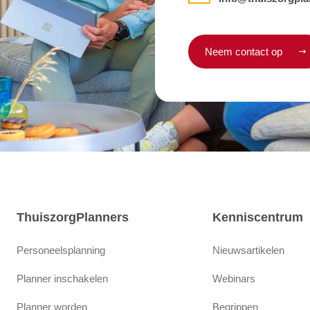
Neem contact op
ThuiszorgPlanners
Kenniscentrum
Personeelsplanning
Nieuwsartikelen
Planner inschakelen
Webinars
Planner worden
Begrippen