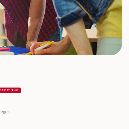
ETGEVING
regels