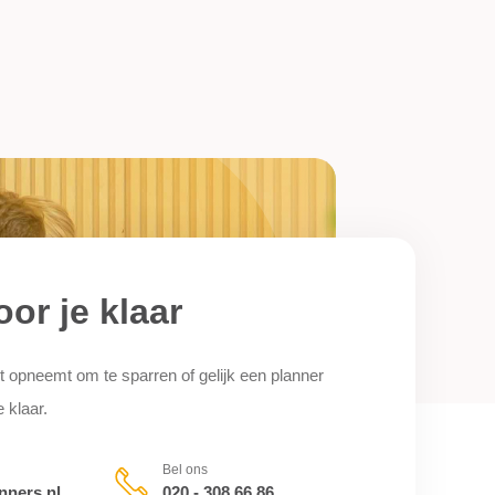
oor je klaar
t opneemt om te sparren of gelijk een planner
e klaar.
Bel ons
nners.nl
020 - 308 66 86