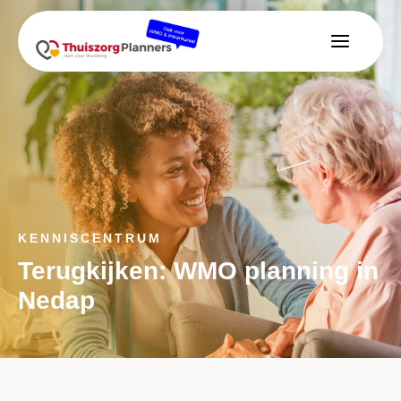
KENNISCENTRUM
Terugkijken: WMO planning in
Nedap