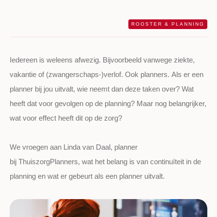
ROOSTER & PLANNING
Iedereen is weleens afwezig. Bijvoorbeeld vanwege ziekte,
vakantie of (zwangerschaps-)verlof. Ook planners.
Als er een
planner bij jou uitvalt, wie neemt dan deze taken
over?
Wat
heeft dat voor gevolgen op de planning
? Maar
nog belangrijker,
wat voor
effect
heeft dit
op de zorg?
We vroegen
aan
Linda
v
an Daal, planner
bij
ThuiszorgPlanners
,
wat
het belang is van continuïteit in de
planning en wat
er
gebeurt
als een planner uitvalt.