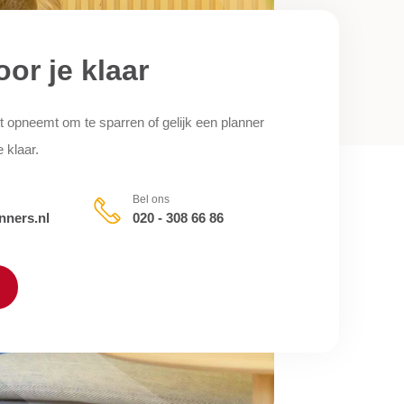
oor je klaar
t opneemt om te sparren of gelijk een planner
e klaar.
Bel ons
nners.nl
020 - 308 66 86