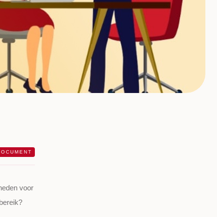
DOCUMENT
gheden voor
dbereik?