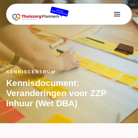
KENNISCENTRUM
Kennisdocument:
Veranderingen voor ZZP
inhuur (Wet DBA)