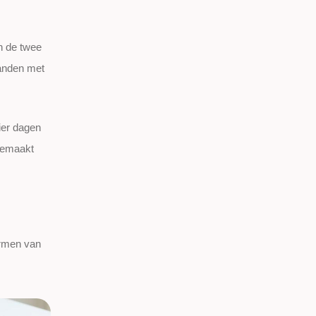
n de twee
banden met
ier dagen
 gemaakt
ormen van