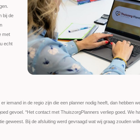
gen.
bij de
n
e met
nu echt
t er iemand in de regio zijn die een planner nodig heeft, dan hebben w
en goed gevoel. “Het contact met ThuiszorgPlanners verliep goed. We 
tie geweest. Bij de afsluiting werd gevraagd wat wij graag zouden will