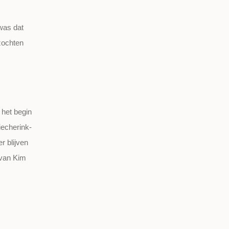
 was dat
 zochten
 het begin
iecherink-
r blijven
 van Kim