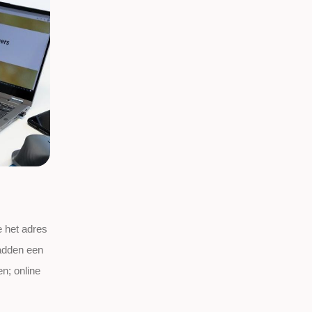
e het adres
hadden een
en; online