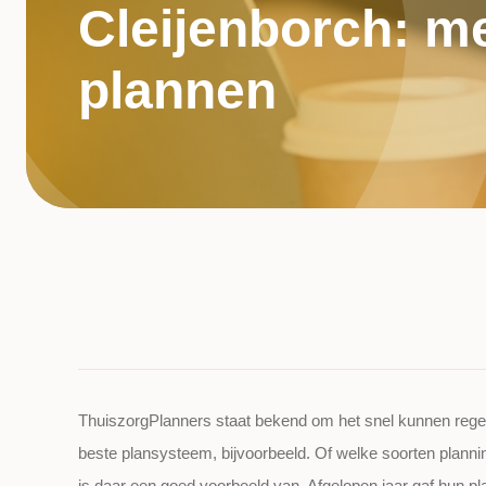
Cleijenborch: m
plannen
ThuiszorgPlanners staat bekend om het snel kunnen regel
beste plansysteem, bijvoorbeeld. Of welke soorten planning
is daar een goed voorbeeld van. Afgelopen jaar gaf hun pl