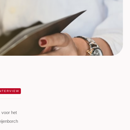
INTERVIEW
 voor het
eijenborch