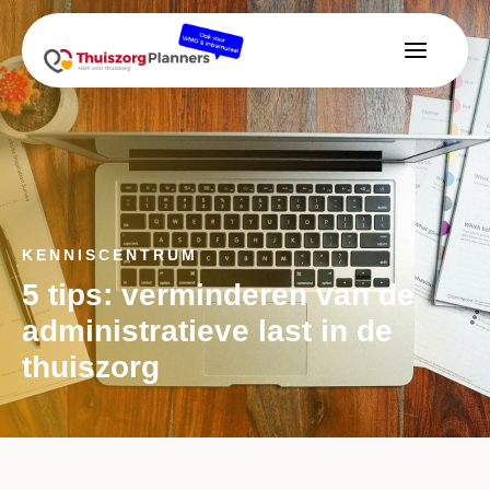
KENNISCENTRUM
5 tips: verminderen van de
administratieve last in de
thuiszorg