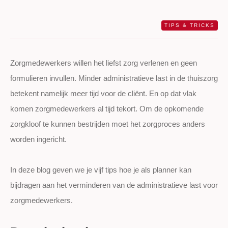
TIPS & TRICKS
Zorgmedewerkers willen
het liefst
zorg verlenen
en geen
formulieren invullen. Minder
a
dministratieve
last in de thuiszorg
betekent
namelijk
meer tijd voor de cliënt.
En op dat vlak
komen zorgmedewerkers al tijd tekort.
Om de
opkomende
zorgkloof te kunnen
bestrijden moet het zorgproces anders
worden ingericht.
In deze blog geven we je vijf tips h
oe je als planner
kan
bijdragen aan het verminderen van
de administratieve last
voor
zorgmedewerkers
.