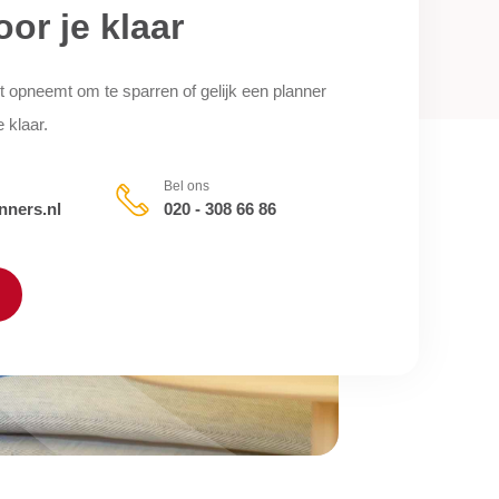
oor je klaar
t opneemt om te sparren of gelijk een planner
e klaar.
Bel ons
nners.nl
020 - 308 66 86