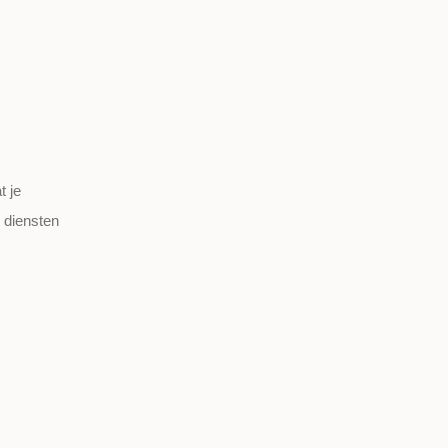
t je
 diensten